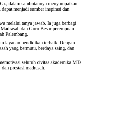
 Gr., dalam sambutannya menyampaikan
i dapat menjadi sumber inspirasi dan
wa melalui tanya jawab. Ia juga berbagi
K Madrasah dan Guru Besar perempuan
tah Palembang.
an layanan pendidikan terbaik. Dengan
sah yang bermutu, berdaya saing, dan
ARROIS GEN-
CENDEKIA K
LINGKUNGAN
memotivasi seluruh civitas akademika MTs
KE-81
 dan prestasi madrasah.
25 July 2026