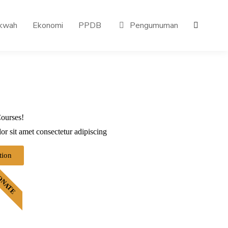
kwah
Ekonomi
PPDB
Pengumuman
ourses!
r sit amet consectetur adipiscing
tion
ONATE