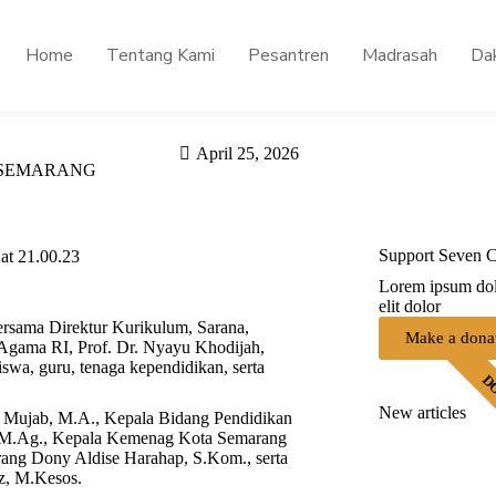
Home
Tentang Kami
Pesantren
Madrasah
Da
April 25, 2026
 SEMARANG
Support Seven C
Lorem ipsum dolo
elit dolor
ersama Direktur Kurikulum, Sarana,
Make a dona
gama RI, Prof. Dr. Nyayu Khodijah,
siswa, guru, tenaga kependidikan, serta
D
New articles
l Mujab, M.A., Kepala Bidang Pendidikan
 M.Ag., Kepala Kemenag Kota Semarang
ng Dony Aldise Harahap, S.Kom., serta
z, M.Kesos.