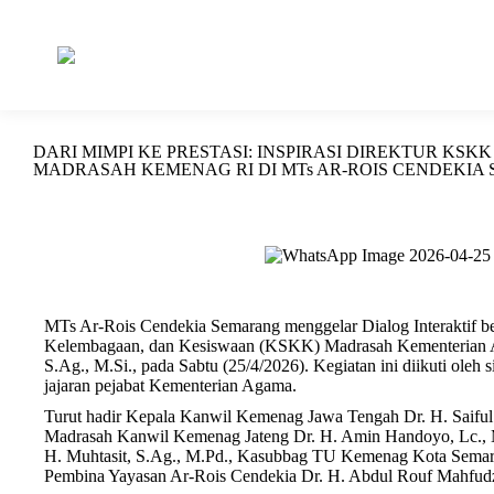
DARI MIMPI KE PRESTASI: INSPIRASI DIREKTUR KSKK
MADRASAH KEMENAG RI DI MTs AR-ROIS CENDEKIA
MTs Ar-Rois Cendekia Semarang menggelar Dialog Interaktif b
Kelembagaan, dan Kesiswaan (KSKK) Madrasah Kementerian A
S.Ag., M.Si., pada Sabtu (25/4/2026). Kegiatan ini diikuti oleh 
jajaran pejabat Kementerian Agama.
Turut hadir Kepala Kanwil Kemenag Jawa Tengah Dr. H. Saifu
Madrasah Kanwil Kemenag Jateng Dr. H. Amin Handoyo, Lc.,
H. Muhtasit, S.Ag., M.Pd., Kasubbag TU Kemenag Kota Semara
Pembina Yayasan Ar-Rois Cendekia Dr. H. Abdul Rouf Mahfud