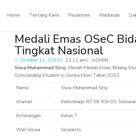
Home
Tentang Kami
Pesantren
Madrasah
Da
Medali Emas OSeC Bid
Tingkat Nasional
October 11, 2022
12:11 am
ADMIN
Siwa Muhammad Siroj,
Meraih Medali Emas Bidang Stu
Outstanding Student e-Competition Tahun 2022.
Nama
:
Siwa Muhammad Siroj
Alamat
:
Kebonharjo RT.08 RW.03, Semaran
Keterangan
:
Kelas 7
Wali Siswa
:
Siswanto